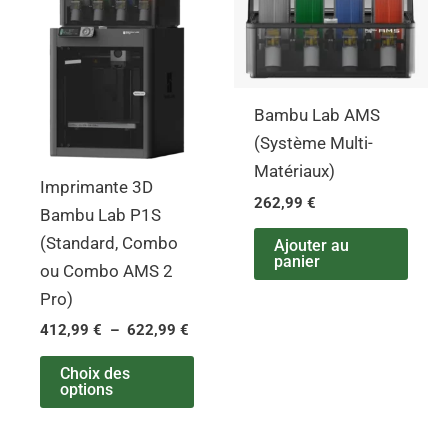
produit
prix :
412,99 €
a
à
plusieurs
622,99 €
variations.
Bambu Lab AMS
Les
(Système Multi-
options
Matériaux)
peuvent
Imprimante 3D
être
262,99
€
Bambu Lab P1S
choisies
(Standard, Combo
Ajouter au
sur
panier
ou Combo AMS 2
la
Pro)
page
412,99
€
–
622,99
€
du
produit
Choix des
options