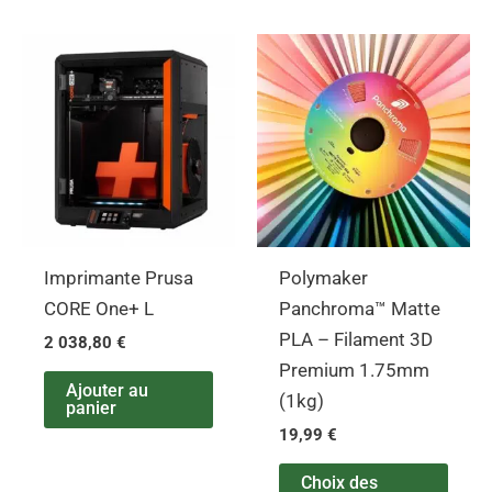
Ce
produ
a
plusi
varia
Les
opti
peuv
Imprimante Prusa
Polymaker
être
CORE One+ L
Panchroma™ Matte
chois
PLA – Filament 3D
2 038,80
€
sur
Premium 1.75mm
la
Ajouter au
(1kg)
panier
page
19,99
€
du
produ
Choix des