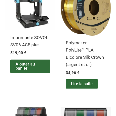
Imprimante SOVOL
Polymaker
SV06 ACE plus
PolyLite™ PLA
519,00
€
Bicolore Silk Crown
Ajouter au
(argent et or)
panier
34,96
€
Lire la suite
Plage
Ce
de