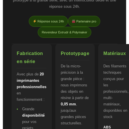
prototype à la grande série, avec un interlocuteur dédié et une
réponse sous 24h.
Réponse sous 24h
Partenaire pro
Revendeur Extrudr & Polymaker
Fabrication
Prototypage
Matériaux
en série
De la micro-
Des filaments
précision à la
techniques
Avec plus de
20
grande pièce :
conçus pour
imprimantes
nous imprimons
les
professionnelles
des objets en
professionnels,
en
résine à partir de
multi-
fonctionnement :
0,05 mm
,
matériaux,
Grande
jusqu'aux
disponibles en
disponibilité
grandes pièces
stock
pour vos
structurelles.
ABS
projets