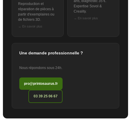
ans, diagnostic 35 €.
Reproduction et
Expertise Sovol &
réparation de pièces à
Creality.
partir d'exemplaires ou
→ En savoir plus
de fichiers 3D.
→ En savoir plus
Une demande professionnelle ?
Nous répondons sous 24h.
pro@printosaurus.fr
03 39 25 06 67