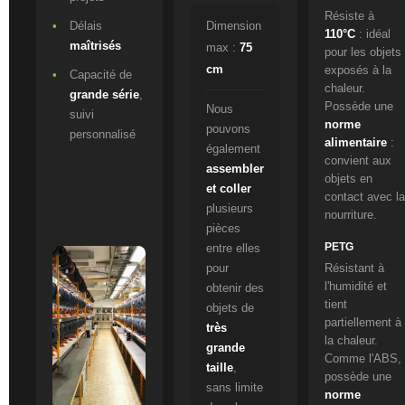
Résiste à
Délais
Dimension
110°C
: idéal
maîtrisés
max :
75
pour les objets
cm
exposés à la
Capacité de
chaleur.
grande série
,
Possède une
Nous
suivi
norme
pouvons
personnalisé
alimentaire
:
également
convient aux
assembler
objets en
et coller
contact avec l
plusieurs
nourriture.
pièces
PETG
entre elles
Résistant à
pour
l'humidité et
obtenir des
tient
objets de
partiellement à
très
la chaleur.
grande
Comme l'ABS,
taille
,
possède une
sans limite
norme