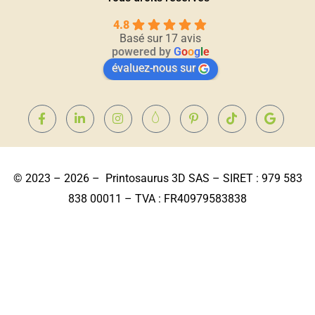
4.8
Basé sur 17 avis
powered by
G
o
o
g
l
e
évaluez-nous sur
© 2023 – 2026 – Printosaurus 3D SAS – SIRET : 979 583
838 00011 – TVA : FR40979583838