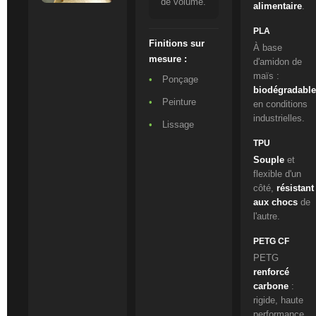
de volume.
alimentaire
.
PLA
Finitions sur
À base
mesure :
d'amidon de
maïs :
Ponçage
biodégradabl
Peinture
en conditions
industrielles.
Lissage
TPU
Souple
et
flexible d'un
côté,
résistant
aux chocs
de
l'autre.
PETG CF
PETG
renforcé
carbone
:
rigide, haute
performance.