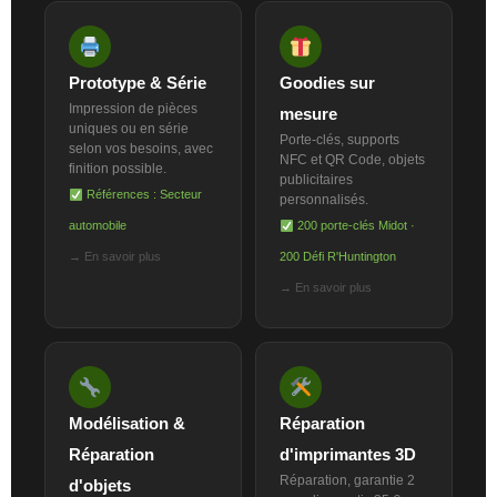
Prototype & Série
Goodies sur
Impression de pièces
mesure
uniques ou en série
Porte-clés, supports
selon vos besoins, avec
NFC et QR Code, objets
finition possible.
publicitaires
Références : Secteur
personnalisés.
automobile
200 porte-clés Midot ·
→ En savoir plus
200 Défi R'Huntington
→ En savoir plus
Modélisation &
Réparation
Réparation
d'imprimantes 3D
Réparation, garantie 2
d'objets