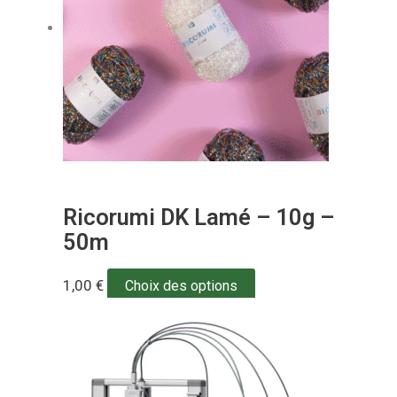
Ricorumi DK Lamé – 10g –
50m
1,00
€
Choix des options