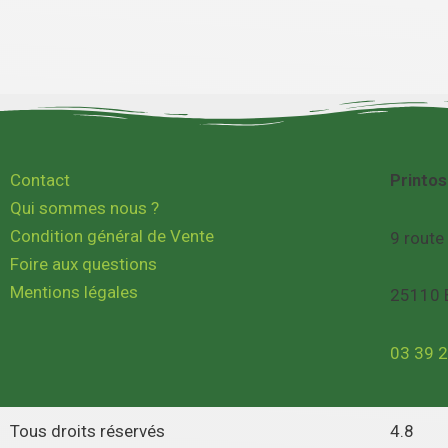
Contact
Printo
Qui sommes nous ?
Condition général de Vente
9 route
Foire aux questions
Mentions légales
25110 
03 39 2
Tous droits réservés
4.8