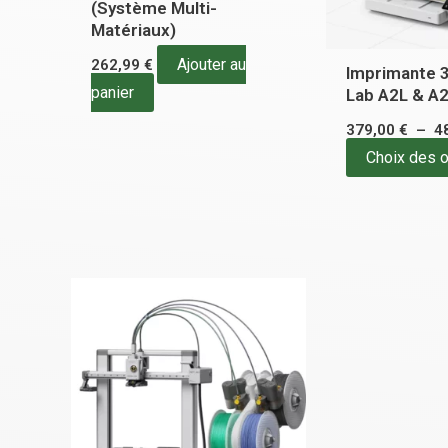
(Système Multi-
Matériaux)
Ajouter au
262,99
€
Imprimante 
panier
Lab A2L & A
379,00
€
–
4
Choix des 
Plage
Ce
de
produit
prix :
300,00 €
a
à
plusieurs
408,00 €
variations.
Les