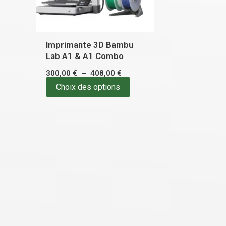
options
peuvent
être
Imprimante 3D Bambu
choisies
Lab A1 & A1 Combo
sur
300,00
€
–
408,00
€
la
Choix des options
page
du
produit