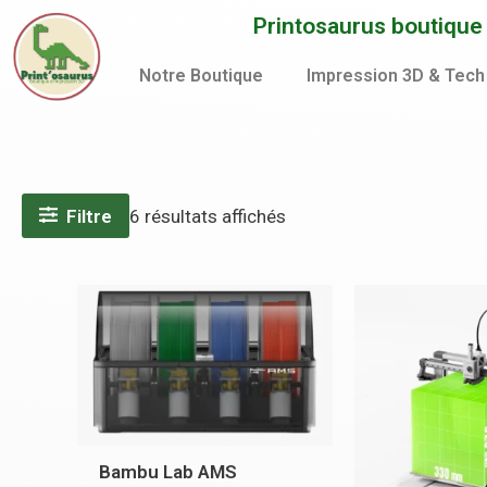
Aller
Trié
Printosaurus boutique d
au
du
contenu
plus
Notre Boutique
Impression 3D & Tech
récent
au
plus
ancien
Filtre
6 résultats affichés
Bambu Lab AMS