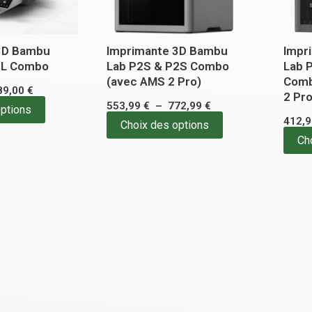
peuvent
peuvent
être
être
3D Bambu
Imprimante 3D Bambu
Impr
choisies
choisies
2L Combo
Lab P2S & P2S Combo
Lab 
sur
sur
(avec AMS 2 Pro)
Comb
89,00
€
la
la
2 Pro
553,99
€
–
772,99
€
options
page
page
412,
Choix des options
du
du
Ch
produit
produit