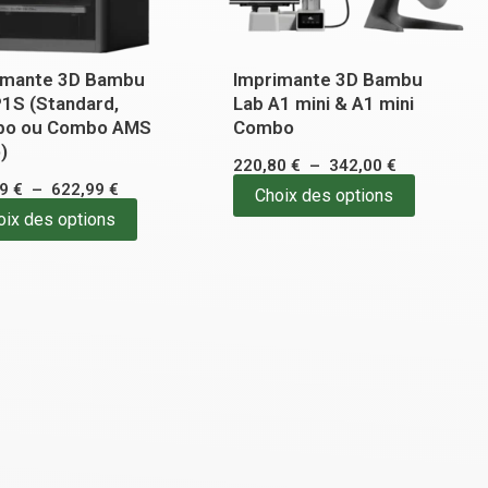
peuvent
peuvent
être
être
imante 3D Bambu
Imprimante 3D Bambu
choisies
choisies
P1S (Standard,
Lab A1 mini & A1 mini
sur
sur
o ou Combo AMS
Combo
la
la
)
220,80
€
–
342,00
€
page
page
99
€
–
622,99
€
Choix des options
du
du
oix des options
produit
produit