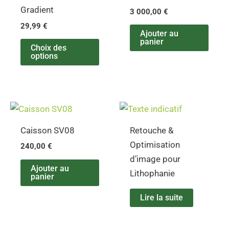
variations.
Gradient
3 000,00
€
Les
29,99
€
options
Ajouter au
panier
peuvent
Choix des
options
être
choisies
sur
la
page
Caisson SV08
Retouche &
du
Optimisation
produit
240,00
€
d’image pour
Ajouter au
Lithophanie
panier
Lire la suite