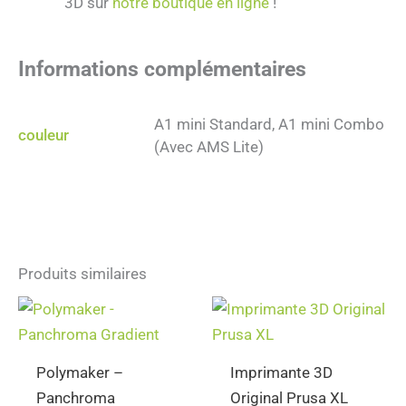
3D sur
notre boutique en ligne
!
Informations complémentaires
A1 mini Standard, A1 mini Combo
couleur
(Avec AMS Lite)
Produits similaires
Ce
produit
a
Polymaker –
Imprimante 3D
plusieurs
Panchroma
Original Prusa XL