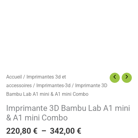
mini
&
A1
mini
Combo
Accueil
/
Imprimantes 3d et
accessoires
/
Imprimantes-3d
/ Imprimante 3D
Bambu Lab A1 mini & A1 mini Combo
Imprimante 3D Bambu Lab A1 mini
& A1 mini Combo
220,80
€
–
342,00
€