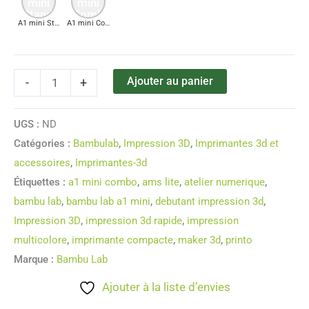
A1 mini Standard
A1 mini Combo (Avec AMS Lite)
Ajouter au panier
-
+
UGS :
ND
Catégories :
Bambulab
,
Impression 3D
,
Imprimantes 3d et
accessoires
,
Imprimantes-3d
Étiquettes :
a1 mini combo
,
ams lite
,
atelier numerique
,
bambu lab
,
bambu lab a1 mini
,
debutant impression 3d
,
Impression 3D
,
impression 3d rapide
,
impression
multicolore
,
imprimante compacte
,
maker 3d
,
printo
Marque :
Bambu Lab
Ajouter à la liste d’envies