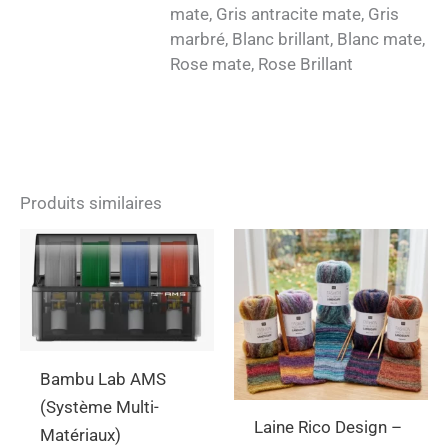
mate, Gris antracite mate, Gris
marbré, Blanc brillant, Blanc mate,
Rose mate, Rose Brillant
Produits similaires
Ce
produ
a
plusi
varia
Bambu Lab AMS
Les
(Système Multi-
opti
Laine Rico Design –
Matériaux)
peuv