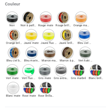
Couleur
Noir
Noir à paillettes
Rouge mate
Rouge brillant
Orange mate
Orange brillant
Jaune mate
Jaune fluo mate
Jaune brillant
Bleu ciel mate
Bleu ciel brillant
Bleu marine mate
Marron mate
Marron à paillette
Vert kaki mate
Vert mate
Vert fluo mate
Gris mate
Gris antracite mate
Gris marbré
Blanc brillant
Blanc mate
Rose mate
Rose Brillant