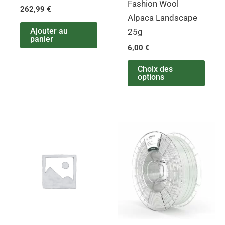
Fashion Wool
être
262,99
€
Alpaca Landscape
chois
Ajouter au
25g
sur
panier
6,00
€
la
page
Choix des
options
du
produ