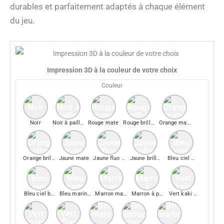
durables et parfaitement adaptés à chaque élément
du jeu.
Impression 3D à la couleur de votre choix
Couleur
Noir
Noir à paillettes
Rouge mate
Rouge brillant
Orange mate
Orange brillant
Jaune mate
Jaune fluo mate
Jaune brillant
Bleu ciel mate
Bleu ciel brillant
Bleu marine mate
Marron mate
Marron à paillette
Vert kaki mate