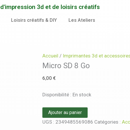
quantité
'impression 3d et de loisirs créatifs
de
Micro
Loisirs créatifs & DIY
Les Ateliers
SD
8
Go
Accueil
/
Imprimantes 3d et accessoire
Micro SD 8 Go
6,00
€
Disponibilité :
En stock
Ajouter au panier
UGS :
2349485569086
Catégories :
Acc