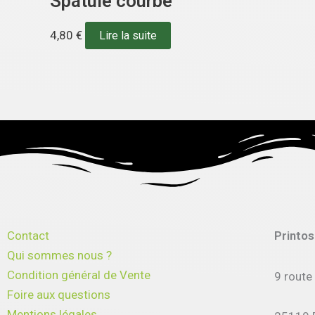
Spatule courbe
4,80
€
Lire la suite
Contact
Printo
Qui sommes nous ?
Condition général de Vente
9 route
Foire aux questions
Mentions légales