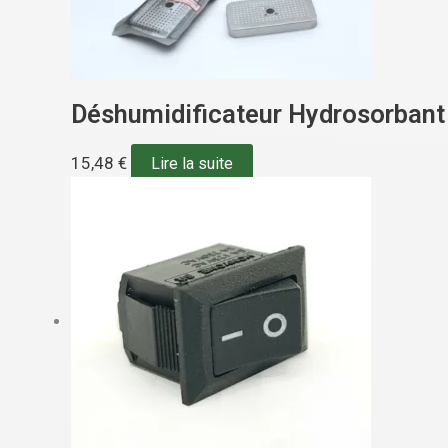
Déshumidificateur Hydrosorbant
15,48
€
Lire la suite