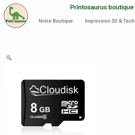
Aller
Printosaurus boutique d
au
contenu
Notre Boutique
Impression 3D & Tech