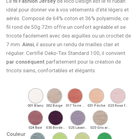
Le
fil Fashion Jersey
de Rico Design est le fil ruban
idéal pour donner vie à vos vêtements d’été légers et
aérés. Composé de 64% coton et 36% polyamide, ce
fil rond de 50g 72m offre un confort agréable et se
tricote facilement avec des aiguilles ou un crochet de
7 mm.
Ainsi
, il assure un rendu de mailles clair et
régulier. Certifié Oeko-Tex Standard 100, il convient
par conséquent
parfaitement pour la création de
tricots sains, confortables et élégants.
001 Blanc
002 Beige
017 Terre cuite
031 Pêche
023 Rose floral
024 Baie
030 Bordeaux
025 Lavande
020 Gris argenté
Couleur