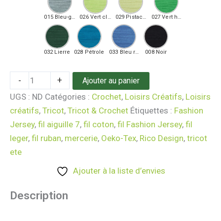
015 Bleu-gris
026 Vert clair
029 Pistache
027 Vert herbe
032 Lierre
028 Pétrole
033 Bleu royal
008 Noir
-
+
Ajouter au panier
UGS :
ND
Catégories :
Crochet
,
Loisirs Créatifs
,
Loisirs
créatifs
,
Tricot
,
Tricot & Crochet
Étiquettes :
Fashion
Jersey
,
fil aiguille 7
,
fil coton
,
fil Fashion Jersey
,
fil
leger
,
fil ruban
,
mercerie
,
Oeko-Tex
,
Rico Design
,
tricot
ete
Ajouter à la liste d’envies
Description