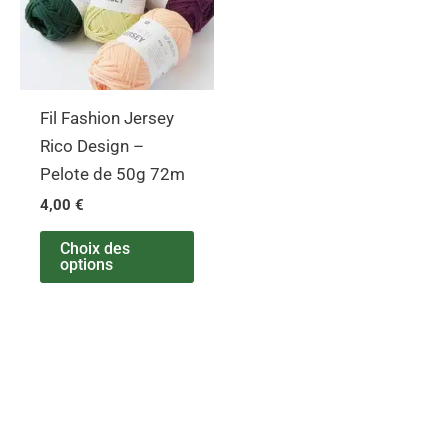
variations.
Les
options
peuvent
Fil Fashion Jersey
être
Rico Design –
choisies
Pelote de 50g 72m
sur
4,00
€
la
page
Choix des
options
du
produit