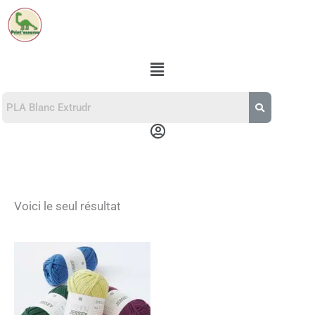
Aller
au
contenu
Menu
Menu
Voici le seul résultat
Ce
produit
a
plusieurs