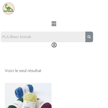
Aller
au
contenu
Menu
Menu
Voici le seul résultat
Ce
produit
a
plusieurs