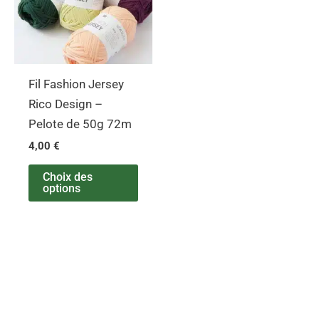
variations.
Les
options
peuvent
Fil Fashion Jersey
être
Rico Design –
choisies
Pelote de 50g 72m
sur
4,00
€
la
page
Choix des
options
du
produit