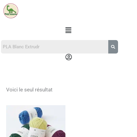
Aller
au
contenu
Menu
Menu
Voici le seul résultat
Ce
produit
a
plusieurs