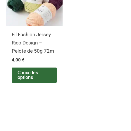
variations.
Les
options
peuvent
Fil Fashion Jersey
être
Rico Design –
choisies
Pelote de 50g 72m
sur
4,00
€
la
page
Choix des
options
du
produit