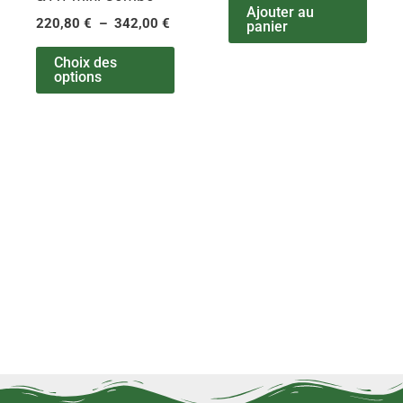
peuvent
Ajouter au
220,80
€
–
342,00
€
panier
être
choisies
Choix des
options
sur
la
page
du
produit