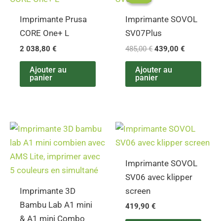
initial
actuel
était :
est :
Imprimante Prusa
Imprimante SOVOL
485,00 €.
439,00 €.
CORE One+ L
SV07Plus
2 038,80
€
485,00
€
439,00
€
Ajouter au
Ajouter au
panier
panier
Plage
Ce
de
produit
prix :
220,80 €
a
Imprimante SOVOL
à
plusieurs
342,00 €
SV06 avec klipper
variations.
Imprimante 3D
screen
Les
Bambu Lab A1 mini
419,90
€
options
& A1 mini Combo