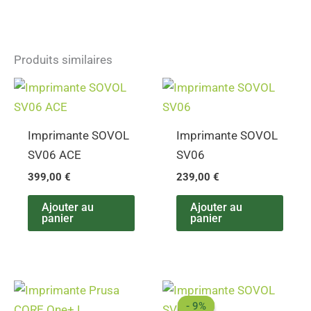
Produits similaires
Imprimante SOVOL
Imprimante SOVOL
SV06 ACE
SV06
399,00
€
239,00
€
Ajouter au
Ajouter au
panier
panier
Le
Le
prix
prix
- 9%
- 9%