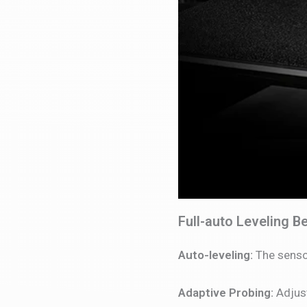
Full-auto Leveling B
Auto-leveling:
The sensor
Adaptive Probing:
Adjus