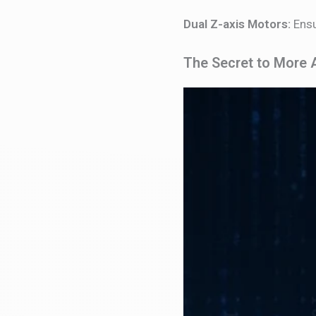
Dual Z-axis Motors:
Ensu
The Secret to More A