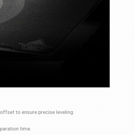
ffset to ensure precise leveling.
paration time.