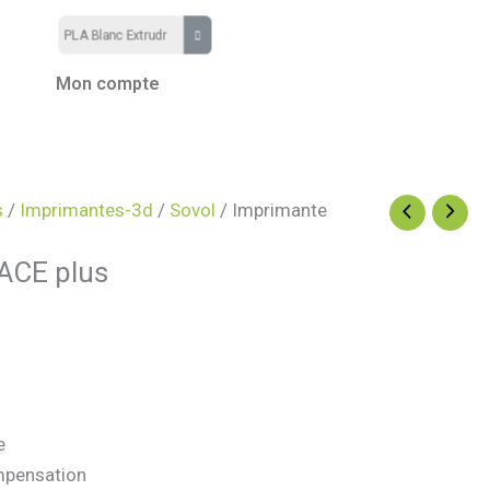
Mon compte
s
/
Imprimantes-3d
/
Sovol
/ Imprimante
ACE plus
e
mpensation