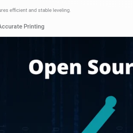
res efficient and stable leveling.
ccurate Printing