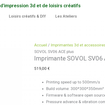
quantité
'impression 3d et de loisirs créatifs
t
t
t
de
Imprimante
Loisirs créatifs & DIY
Les Ateliers
urs
urs
urs
SOVOL
ions.
ions.
ions.
SV06
ACE
ns
ns
ns
plus
Accueil
/
Imprimantes 3d et accessoire
nt
nt
nt
SOVOL SV06 ACE plus
Imprimante SOVOL SV06 
es
es
es
519,00
€
Printing speed up to 500mm/s
Build volume: 300*300*350mm³
t
t
t
Firmware & software open sourc
Pressure advance & vibration co