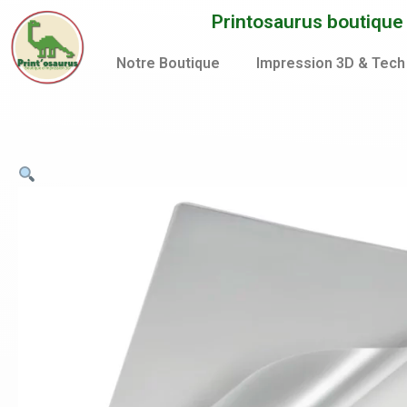
Aller
Printosaurus boutique d
au
contenu
Notre Boutique
Impression 3D & Tech