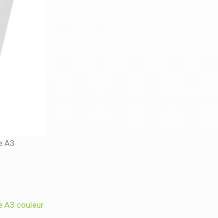
le A3
e A3 couleur