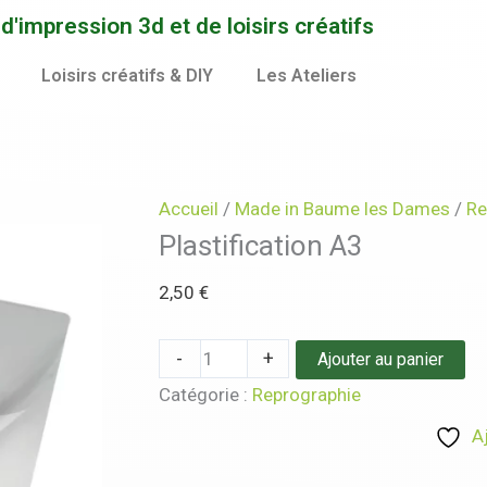
quantité
'impression 3d et de loisirs créatifs
de
Plastification
Loisirs créatifs & DIY
Les Ateliers
A3
Accueil
/
Made in Baume les Dames
/
Re
Plastification A3
2,50
€
-
+
Ajouter au panier
Catégorie :
Reprographie
A