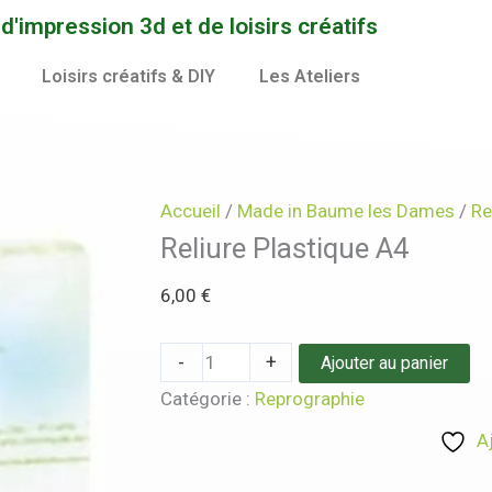
quantité
'impression 3d et de loisirs créatifs
de
Reliure
Loisirs créatifs & DIY
Les Ateliers
Plastique
A4
Accueil
/
Made in Baume les Dames
/
Re
Reliure Plastique A4
6,00
€
-
+
Ajouter au panier
Catégorie :
Reprographie
A