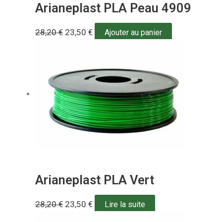
Arianeplast PLA Peau 4909
28,20
€
23,50
€
Ajouter au panier
Arianeplast PLA Vert
28,20
€
23,50
€
Lire la suite