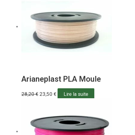
Arianeplast PLA Moule
28,20
€
23,50
€
Lire la suite