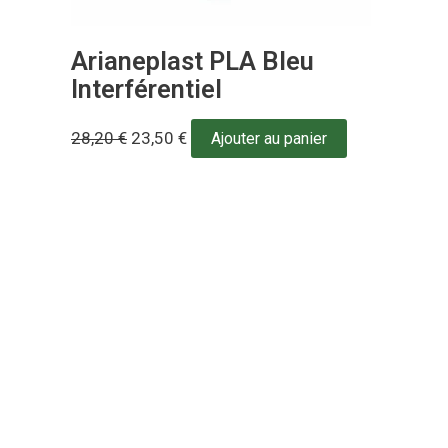
Arianeplast PLA Bleu
Interférentiel
28,20
€
23,50
€
Ajouter au panier