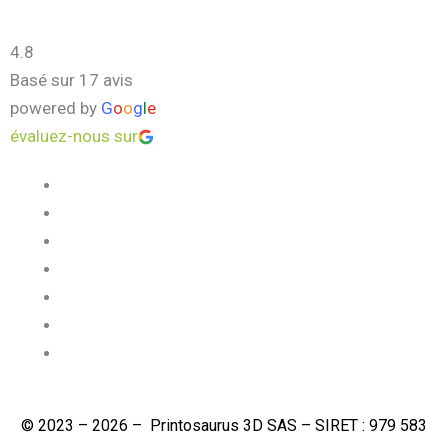
4.8
Basé sur 17 avis
powered by
G
o
o
g
l
e
évaluez-nous sur
© 2023 – 2026 – Printosaurus 3D SAS – SIRET : 979 583