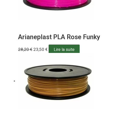
Arianeplast PLA Rose Funky
28,20
€
23,50
€
Lire la suite