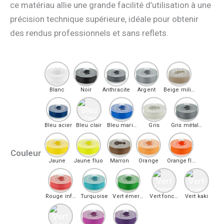
ce matériau allie une grande facilité d’utilisation à une
précision technique supérieure, idéale pour obtenir
des rendus professionnels et sans reflets.
Blanc
Noir
Anthracite
Argent
Beige militaire
Bleu acier
Bleu clair
Bleu marine
Gris
Gris métallisé
Couleur
Jaune
Jaune fluo
Marron
Orange
Orange fluo
Rouge infernal
Turquoise
Vert émeraude
Vert foncé militaire
Vert kaki