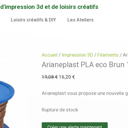
Le
Le
'impression 3d et de loisirs créatifs
prix
prix
initial
actuel
Loisirs créatifs & DIY
Les Ateliers
était :
est :
19,08 €.
16,20 €.
Accueil
/
Impression 3D
/
Filaments
/ Ar
Arianeplast PLA eco Brun 
19,08
€
16,20
€
Arianeplast vous propose une nouvell
Rupture de stock
Créer une alerte maintenant