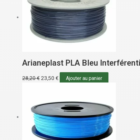
Arianeplast PLA Bleu Interférent
28,20
€
23,50
€
Ajouter au panier