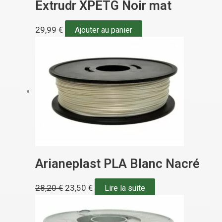
Extrudr XPETG Noir mat
29,99
€
Ajouter au panier
Arianeplast PLA Blanc Nacré
28,20
€
23,50
€
Lire la suite