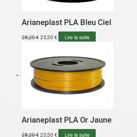
Arianeplast PLA Bleu Ciel
28,20
€
23,50
€
Lire la suite
Arianeplast PLA Or Jaune
28,20
€
23,50
€
Lire la suite