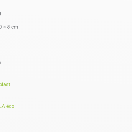
g
0 × 8 cm
n
plast
LA éco