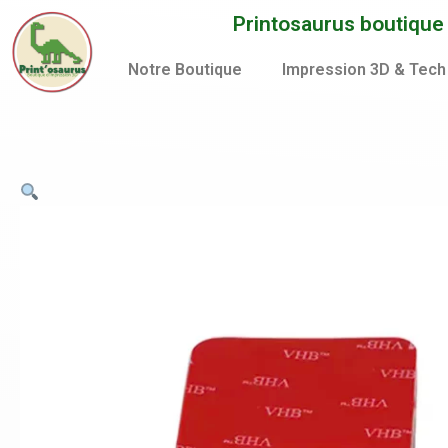
Aller
Printosaurus boutique d
au
contenu
Notre Boutique
Impression 3D & Tech