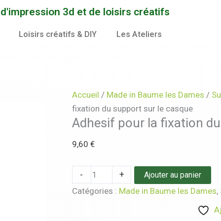
quantité
'impression 3d et de loisirs créatifs
de
Adhesif
Loisirs créatifs & DIY
Les Ateliers
pour
la
fixation
du
Accueil
/
Made in Baume les Dames
/
Su
support
fixation du support sur le casque
sur
Adhesif pour la fixation d
le
9,60
€
casque
-
+
Ajouter au panier
Catégories :
Made in Baume les Dames
,
A