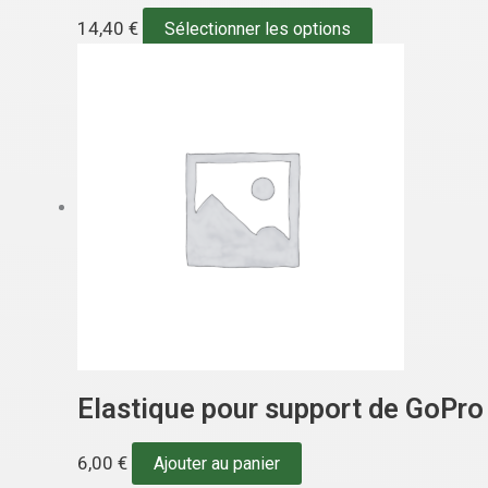
14,40
€
Sélectionner les options
Elastique pour support de GoPro
6,00
€
Ajouter au panier