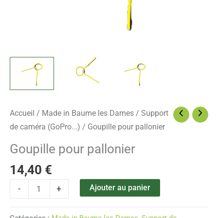
Accueil
/
Made in Baume les Dames
/
Support
de caméra (GoPro...)
/ Goupille pour pallonier
Goupille pour pallonier
14,40
€
Ajouter au panier
-
+
Catégories :
Made in Baume les Dames
,
Support de