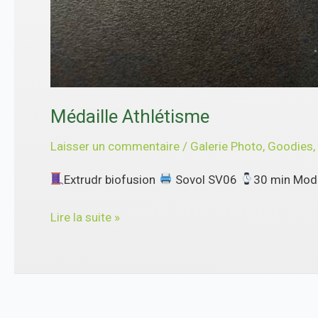
Médaille Athlétisme
Laisser un commentaire
/
Galerie Photo
,
Goodies,
Extrudr biofusion
Sovol SV06
30 min Modèl
Lire la suite »