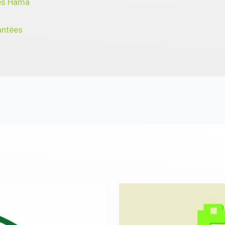
les Hama
antées