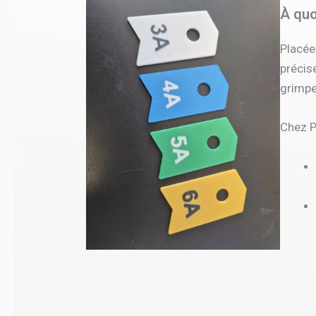
À quo
Placée
précisé
grimpeu
Chez P