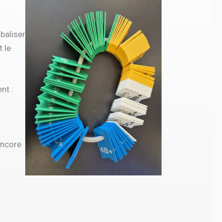
baliser
t le
nt :
encore