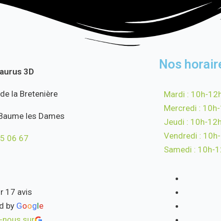
Nos horair
saurus 3D
 de la Bretenière
Mardi : 10h-12
Mercredi : 10h
Baume les Dames
Jeudi : 10h-12
Vendredi : 10h
5 06 67
Samedi : 10h-
r 17 avis
d by
G
o
o
g
l
e
-nous sur