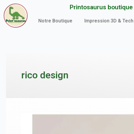
Aller
Printosaurus boutique d
au
contenu
Notre Boutique
Impression 3D & Tech
rico design
Fil
ruban