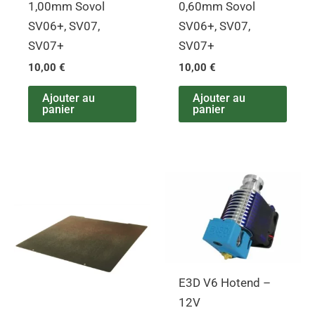
1,00mm Sovol
0,60mm Sovol
SV06+, SV07,
SV06+, SV07,
SV07+
SV07+
10,00
€
10,00
€
Ajouter au
Ajouter au
panier
panier
E3D V6 Hotend –
12V