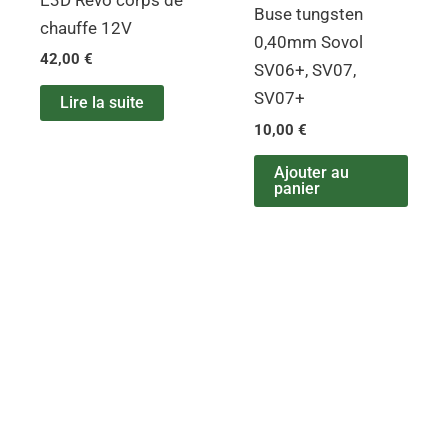
Buse tungsten
chauffe 12V
0,40mm Sovol
42,00
€
SV06+, SV07,
SV07+
Lire la suite
10,00
€
Ajouter au
panier