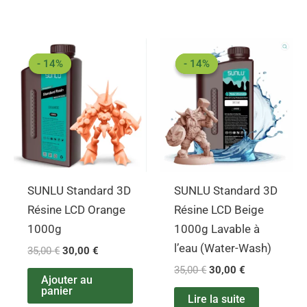
Le
Le
Le
Le
prix
prix
prix
prix
- 14%
- 14%
- 14%
- 14%
initial
actuel
initial
actuel
était :
est :
était :
est :
35,00 €.
30,00 €.
35,00 €.
30,00 €.
SUNLU Standard 3D
SUNLU Standard 3D
Résine LCD Orange
Résine LCD Beige
1000g
1000g Lavable à
l’eau (Water-Wash)
35,00
€
30,00
€
35,00
€
30,00
€
Ajouter au
panier
Lire la suite