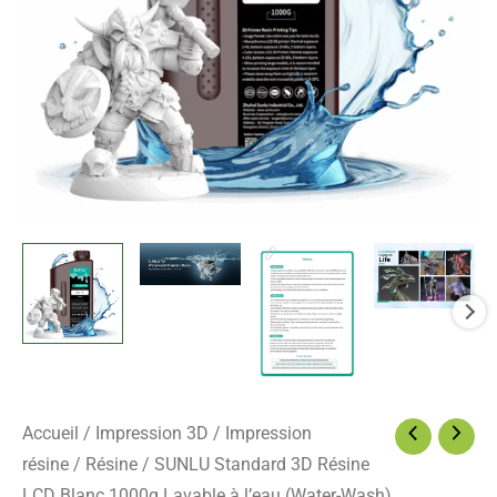
Blanc
1000g
Lavable
à
l'eau
(Water-
Wash)
Accueil
/
Impression 3D
/
Impression
résine
/
Résine
/ SUNLU Standard 3D Résine
LCD Blanc 1000g Lavable à l’eau (Water-Wash)