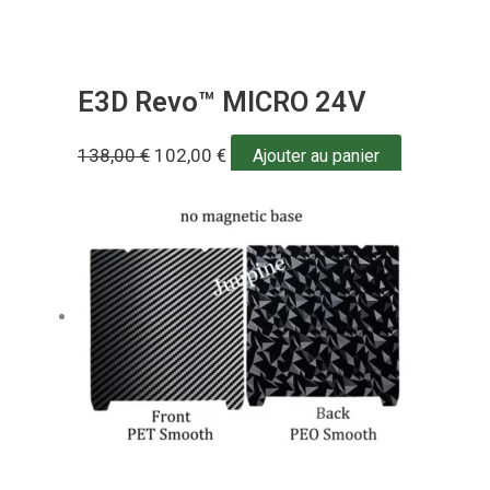
E3D Revo™ MICRO 24V
138,00
€
102,00
€
Ajouter au panier