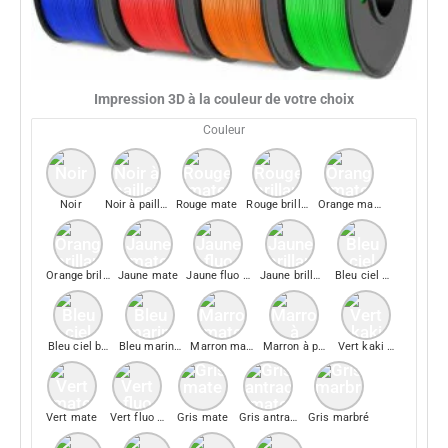
Impression 3D à la couleur de votre choix
Couleur
Noir
Noir à paillettes
Rouge mate
Rouge brillant
Orange mate
Orange brillant
Jaune mate
Jaune fluo mate
Jaune brillant
Bleu ciel mate
Bleu ciel brillant
Bleu marine mate
Marron mate
Marron à paillette
Vert kaki mate
Vert mate
Vert fluo mate
Gris mate
Gris antracite mate
Gris marbré