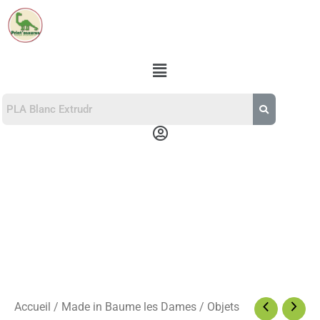
Aller
au
contenu
Menu
Menu
quantité
de
Porte
clef
teckel
personalisé
Accueil
/
Made in Baume les Dames
/
Objets