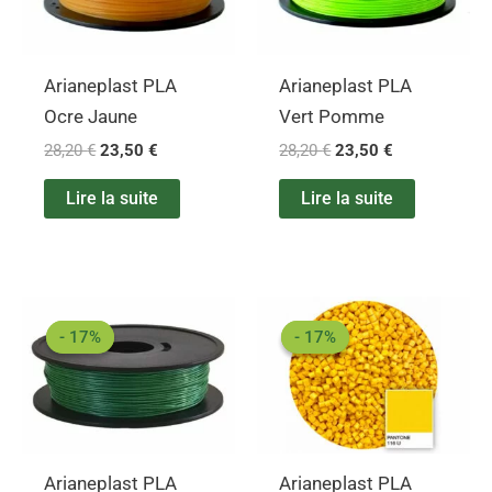
Arianeplast PLA
Arianeplast PLA
Ocre Jaune
Vert Pomme
28,20
€
23,50
€
28,20
€
23,50
€
Lire la suite
Lire la suite
Le
Le
Le
Le
prix
prix
prix
prix
- 17%
- 17%
- 17%
- 17%
initial
actuel
initial
actuel
était :
est :
était :
est :
28,20 €.
23,50 €.
28,20 €.
23,50 €.
Arianeplast PLA
Arianeplast PLA