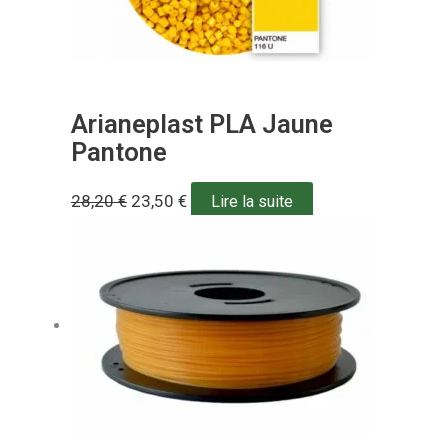
Arianeplast PLA Jaune
Pantone
28,20
€
23,50
€
Lire la suite