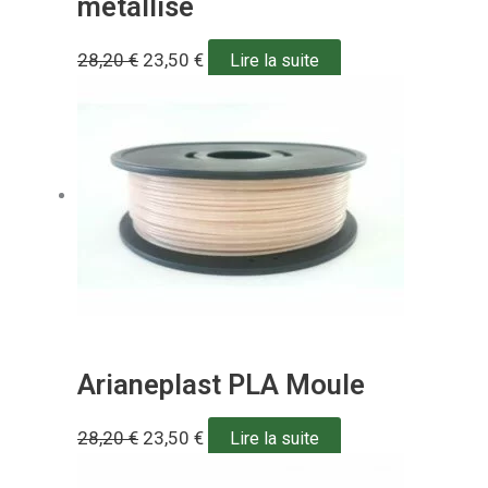
métallisé
28,20
€
23,50
€
Lire la suite
Arianeplast PLA Moule
28,20
€
23,50
€
Lire la suite