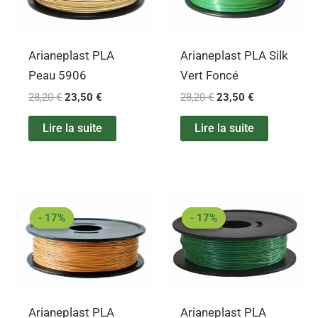
Arianeplast PLA
Arianeplast PLA Silk
Peau 5906
Vert Foncé
28,20
€
23,50
€
28,20
€
23,50
€
Lire la suite
Lire la suite
Le
Le
Le
Le
prix
prix
prix
prix
- 17%
- 17%
- 17%
- 17%
initial
actuel
initial
actuel
était :
est :
était :
est :
28,20 €.
23,50 €.
28,20 €.
23,50 €.
Arianeplast PLA
Arianeplast PLA