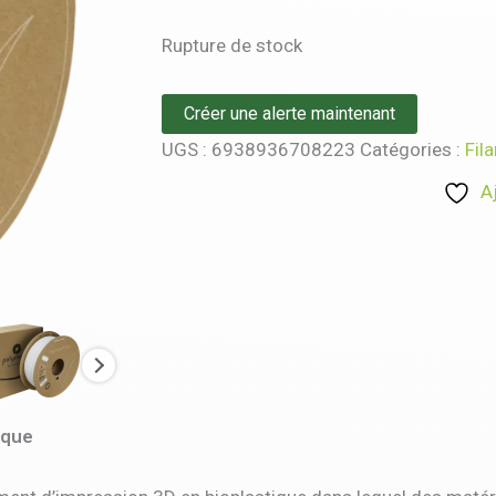
Rupture de stock
Créer une alerte maintenant
UGS :
6938936708223
Catégories :
Fil
A
ique