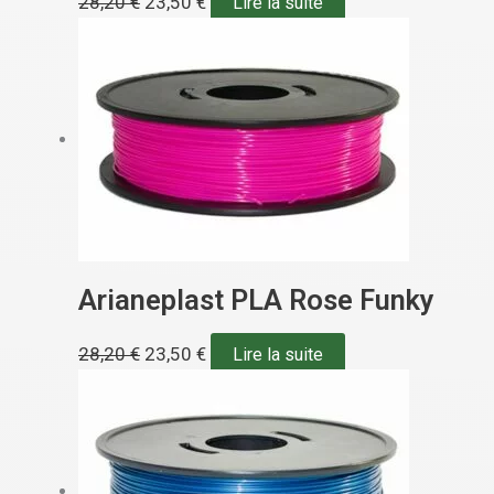
28,20
€
23,50
€
Lire la suite
Arianeplast PLA Rose Funky
28,20
€
23,50
€
Lire la suite