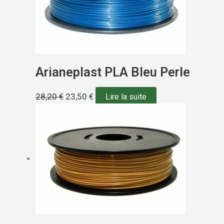
Arianeplast PLA Bleu Perle
28,20
€
23,50
€
Lire la suite