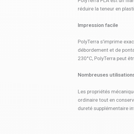
PolyTerra PLA est un fil
réduire la teneur en plas
Impression facile
PolyTerra s’imprime exac
débordement et de ponta
230°C, PolyTerra peut êt
Nombreuses utilisation
Les propriétés mécaniques
ordinaire tout en conserv
dureté supplémentaire int