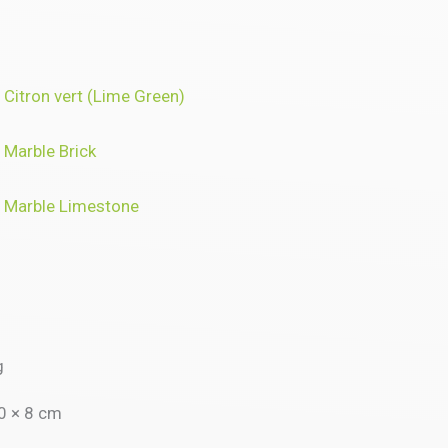
Citron vert (Lime Green)
 Marble Brick
A Marble Limestone
g
0 × 8 cm