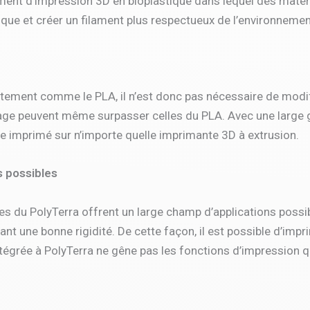
ament d’impression 3D en bioplastique dans lequel des mat
tique et créer un filament plus respectueux de l’environnemen
tement comme le PLA, il n’est donc pas nécessaire de modif
ge peuvent même surpasser celles du PLA. Avec une large 
re imprimé sur n’importe quelle imprimante 3D à extrusion.
s possibles
 du PolyTerra offrent un large champ d’applications possibl
ant une bonne rigidité. De cette façon, il est possible d’impr
égrée à PolyTerra ne gêne pas les fonctions d’impression qui