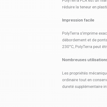
PolyTerra PLA est un fil
réduire la teneur en plas
Impression facile
PolyTerra s’imprime exac
débordement et de ponta
230°C, PolyTerra peut êt
Nombreuses utilisation
Les propriétés mécaniques
ordinaire tout en conserv
dureté supplémentaire int