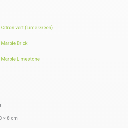
Citron vert (Lime Green)
 Marble Brick
A Marble Limestone
g
0 × 8 cm