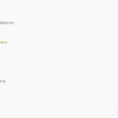
 Marron
aker
rra