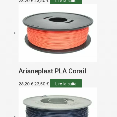
28,20
€
23,50
€
Lire la suite
Arianeplast PLA Corail
28,20
€
23,50
€
Lire la suite