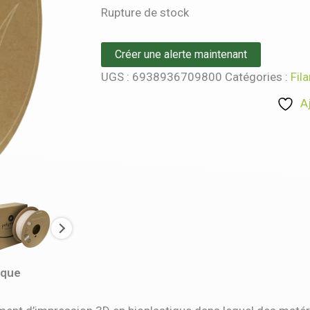
Rupture de stock
Créer une alerte maintenant
UGS :
6938936709800
Catégories :
Fil
A
ique