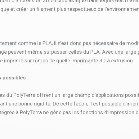
ament d’impression 3D en bioplastique dans lequel des mat
tique et créer un filament plus respectueux de l’environnemen
tement comme le PLA, il n’est donc pas nécessaire de modif
ge peuvent même surpasser celles du PLA. Avec une large 
re imprimé sur n’importe quelle imprimante 3D à extrusion.
s possibles
 du PolyTerra offrent un large champ d’applications possibl
ant une bonne rigidité. De cette façon, il est possible d’impr
égrée à PolyTerra ne gêne pas les fonctions d’impression qui