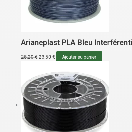
Arianeplast PLA Bleu Interférent
28,20
€
23,50
€
Ajouter au panier