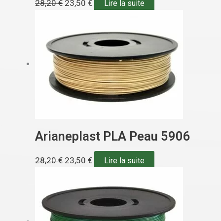
28,20
€
23,50
€
Lire la suite
Arianeplast PLA Peau 5906
28,20
€
23,50
€
Lire la suite