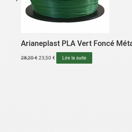
Arianeplast PLA Vert Foncé Méta
28,20
€
23,50
€
Lire la suite