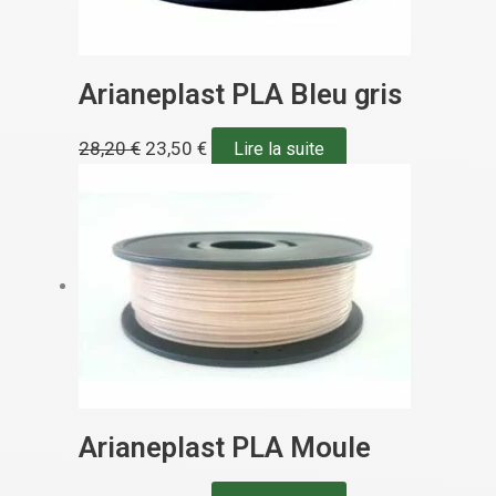
Arianeplast PLA Bleu gris
28,20
€
23,50
€
Lire la suite
Arianeplast PLA Moule