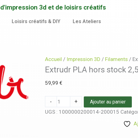
quantité
'impression 3d et de loisirs créatifs
de
Extrudr
Loisirs créatifs & DIY
Les Ateliers
PLA
hors
stock
2,5kg
Accueil
/
Impression 3D
/
Filaments
/ Ex
Extrudr PLA hors stock 2,
59,99
€
-
+
Ajouter au panier
UGS :
1000000200014-200015
Catégor
A