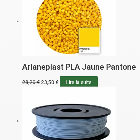
Arianeplast PLA Jaune Pantone
28,20
€
23,50
€
Lire la suite