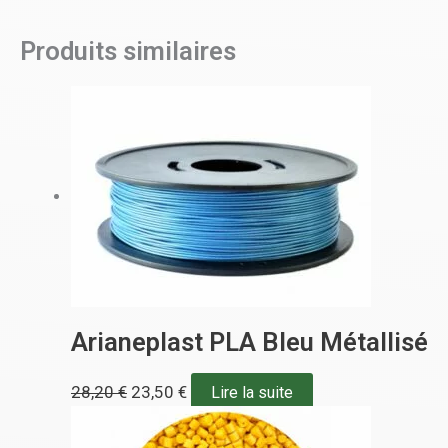
Produits similaires
Arianeplast PLA Bleu Métallisé
28,20
€
23,50
€
Lire la suite