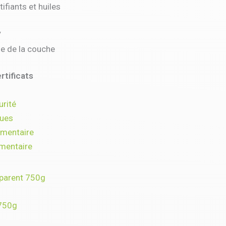
tifiants et huiles
V
e de la couche
rtificats
urité
ques
ementaire
mentaire
sparent 750g
 750g