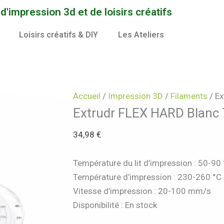
quantité
'impression 3d et de loisirs créatifs
de
Extrudr
Loisirs créatifs & DIY
Les Ateliers
FLEX
HARD
Blanc
750g
Accueil
/
Impression 3D
/
Filaments
/ Ex
Extrudr FLEX HARD Blanc
34,98
€
Température du lit d’impression : 50-90
Température d’impression : 230-260 °C
Vitesse d’impression : 20-100 mm/s
Disponibilité :
En stock