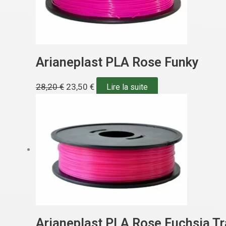
Arianeplast PLA Rose Funky
28,20
€
23,50
€
Lire la suite
Arianeplast PLA Rose Fuchsia T