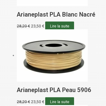
Arianeplast PLA Blanc Nacré
28,20
€
23,50
€
Lire la suite
Arianeplast PLA Peau 5906
28,20
€
23,50
€
Lire la suite