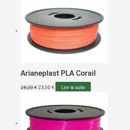
Arianeplast PLA Corail
28,20
€
23,50
€
Lire la suite