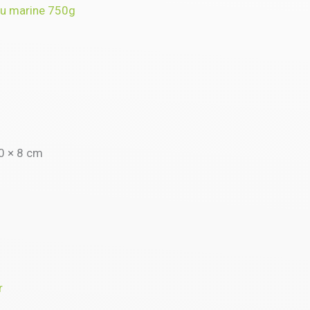
eu marine 750g
0 × 8 cm
r