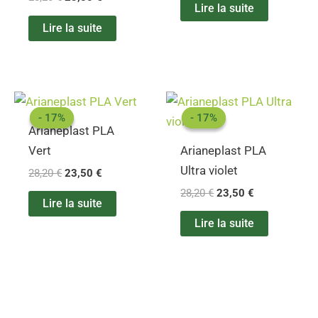
Lire la suite
Lire la suite
Le
Le
Le
Le
prix
prix
prix
prix
- 17%
- 17%
- 17%
- 17%
initial
actuel
initial
actuel
Arianeplast PLA
était :
est :
était :
est :
Vert
Arianeplast PLA
28,20 €.
23,50 €.
28,20 €.
23,50 €.
Ultra violet
28,20
€
23,50
€
28,20
€
23,50
€
Lire la suite
Lire la suite