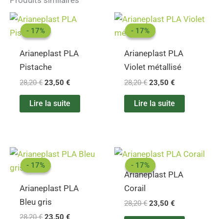
Le
Le
Le
Le
prix
prix
prix
prix
- 17%
- 17%
- 17%
- 17%
initial
actuel
initial
actuel
était :
est :
était :
est :
Arianeplast PLA
Arianeplast PLA
28,20 €.
23,50 €.
28,20 €.
23,50 €.
Pistache
Violet métallisé
28,20
€
23,50
€
28,20
€
23,50
€
Lire la suite
Lire la suite
Le
Le
Le
Le
prix
prix
prix
prix
- 17%
- 17%
- 17%
- 17%
initial
actuel
initial
actuel
Arianeplast PLA
était :
est :
était :
est :
Arianeplast PLA
Corail
28,20 €.
23,50 €.
28,20 €.
23,50 €.
Bleu gris
28,20
€
23,50
€
28,20
€
23,50
€