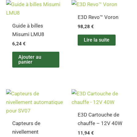
E3D Revo™ Voron
Guide à billes
98,28
€
Misumi LMU8
Lire la suite
6,24
€
Ajouter au
panier
E3D Cartouche de
Capteurs de
chauffe – 12V 40W
nivellement
11,94
€