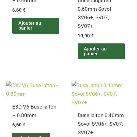
– 0.40mm
Buse tungsten
0,60mm Sovol
6,60
€
SV06+, SV07,
Ajouter au
SV07+
panier
10,00
€
Ajouter au
panier
E3D V6 Buse laiton
– 0.80mm
Buse laiton 0,40mm
Sovol SV06+, SV07,
6,60
€
SV07+