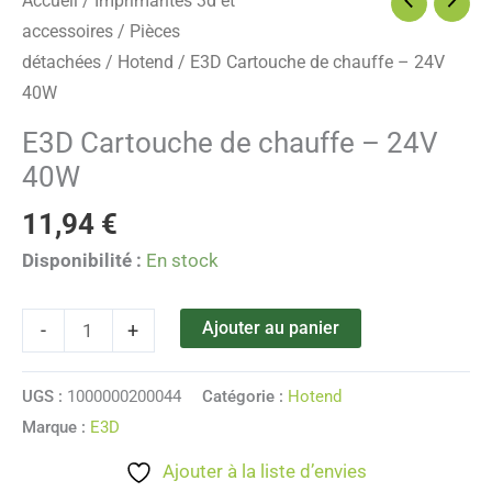
Accueil
/
Imprimantes 3d et
24V
accessoires
/
Pièces
40W
détachées
/
Hotend
/ E3D Cartouche de chauffe – 24V
40W
E3D Cartouche de chauffe – 24V
40W
11,94
€
Disponibilité :
En stock
Ajouter au panier
-
+
UGS :
1000000200044
Catégorie :
Hotend
Marque :
E3D
Ajouter à la liste d’envies