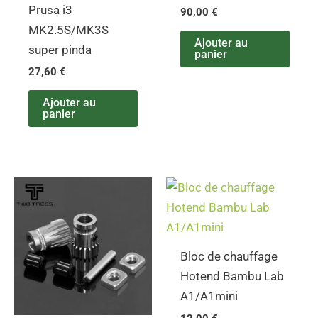
Prusa i3
90,00
€
MK2.5S/MK3S
Ajouter au
super pinda
panier
27,60
€
Ajouter au
panier
Bloc de chauffage
Hotend Bambu Lab
A1/A1mini