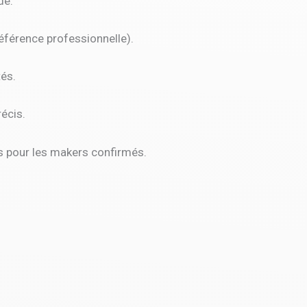
de.
référence professionnelle).
tés.
écis.
es pour les makers confirmés.