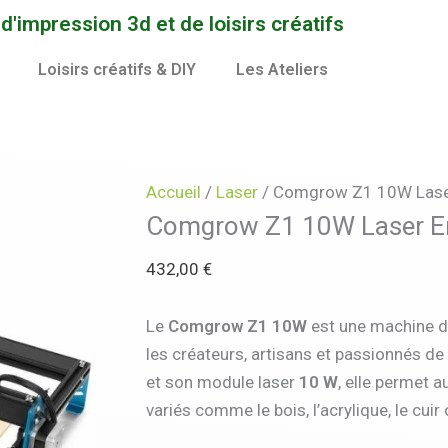
quantité
'impression 3d et de loisirs créatifs
de
Comgrow
Loisirs créatifs & DIY
Les Ateliers
Z1
10W
Laser
Engraver
Accueil
/
Laser
/ Comgrow Z1 10W Lase
(SOVOL)
Comgrow Z1 10W Laser E
432,00
€
Le
Comgrow Z1 10W
est une machine de
les créateurs, artisans et passionnés de
et son module laser
10 W
, elle permet 
variés comme le bois, l’acrylique, le cui