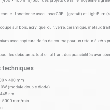
l (400 × 400 mm) pour des projets de taille moyenne à gran
étendue : fonctionne avec LaserGRBL (gratuit) et LightBurn (
coupe sur bois, acrylique, cuir, verre, céramique, métaux trai
nium avec capteurs de fin de course pour un retour à zéro pr
 pour les débutants, tout en offrant des possibilités avancé
s techniques
 400 × 400 mm
 10W (module double diode)
: 445 nm
 : 5000 mm/min
mm