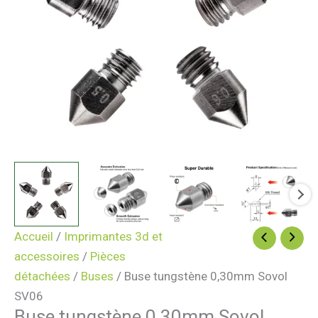
Accueil
/
Imprimantes 3d et
accessoires
/
Pièces
détachées
/
Buses
/ Buse tungstène 0,30mm Sovol
SV06
Buse tungstène 0,30mm Sovol