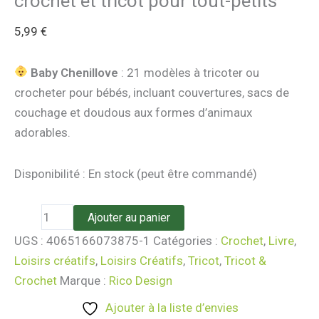
crochet et tricot pour tout-petits
5,99
€
Baby Chenillove
: 21 modèles à tricoter ou
crocheter pour bébés, incluant couvertures, sacs de
couchage et doudous aux formes d’animaux
adorables.
Disponibilité :
En stock (peut être commandé)
Ajouter au panier
UGS :
4065166073875-1
Catégories :
Crochet
,
Livre
,
Loisirs créatifs
,
Loisirs Créatifs
,
Tricot
,
Tricot &
Crochet
Marque :
Rico Design
Ajouter à la liste d’envies