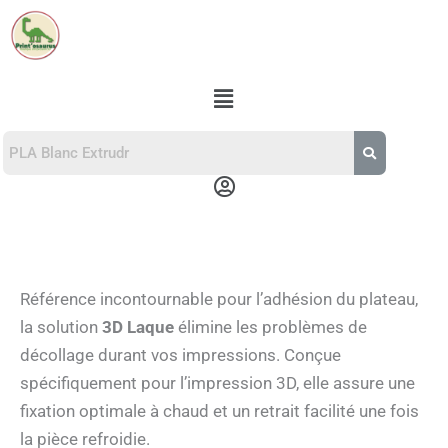
Trié
Aller
du
au
plus
récent
contenu
au
Menu
plus
ancien
Menu
Référence incontournable pour l’adhésion du plateau,
la solution
3D Laque
élimine les problèmes de
décollage durant vos impressions. Conçue
spécifiquement pour l’impression 3D, elle assure une
fixation optimale à chaud et un retrait facilité une fois
la pièce refroidie.