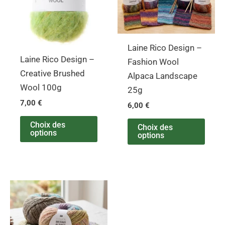
variations.
varia
Les
Les
options
opti
Laine Rico Design –
peuvent
peuv
Laine Rico Design –
Fashion Wool
être
être
Creative Brushed
Alpaca Landscape
choisies
chois
Wool 100g
25g
sur
sur
7,00
€
6,00
€
la
la
page
page
Choix des
Choix des
options
options
du
du
produit
produ
Ce
produit
a