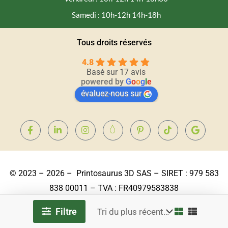
Samedi : 10h-12h 14h-18h
Tous droits réservés
4.8
Basé sur 17 avis
powered by
G
o
o
g
l
e
évaluez-nous sur
© 2023 – 2026 – Printosaurus 3D SAS – SIRET : 979 583
838 00011 – TVA : FR40979583838
Filtre