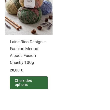
plusieurs
variations.
Les
options
peuvent
être
Laine Rico Design –
choisies
Fashion Merino
sur
Alpaca Fusion
la
Chunky 100g
page
20,00
€
du
produit
Choix des
options