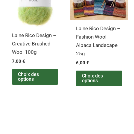
variations.
varia
Les
Les
options
opti
Laine Rico Design –
peuvent
peuv
Laine Rico Design –
Fashion Wool
être
être
Creative Brushed
Alpaca Landscape
choisies
chois
Wool 100g
25g
sur
sur
7,00
€
6,00
€
la
la
page
page
Choix des
Choix des
options
options
du
du
produit
produ