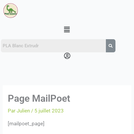
Aller
au
contenu
Menu
Menu
Page MailPoet
Par
Julien
/
5 juillet 2023
[mailpoet_page]