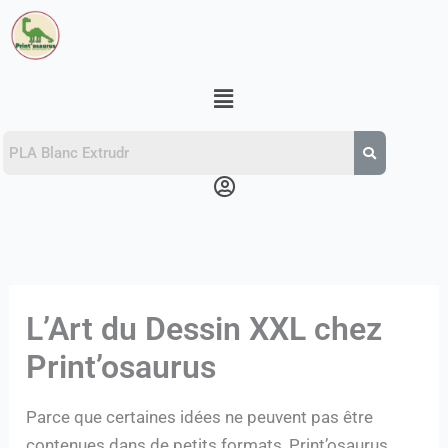
Aller
au
contenu
Menu
Menu
L’Art du Dessin XXL chez
Print’osaurus
Parce que certaines idées ne peuvent pas être
contenues dans de petits formats, Print’osaurus