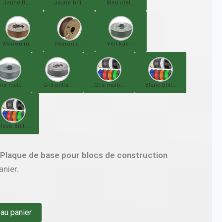
Jaune fluo mate
Jaune brillant
Bleu ciel mate
Marron mate
Marron à paillette
Vert kaki mate
ris mate
Gris antracite mate
Gris marbré
Blanc brillant
Rose Brillant
Plaque de base pour blocs de construction
anier.
 au panier