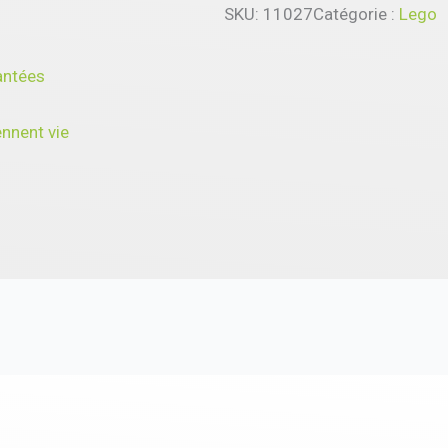
SKU:
11027
Catégorie :
Lego
antées
nnent vie