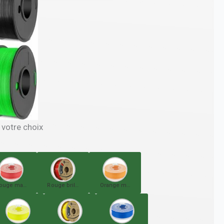
 votre choix
ouge mate
Rouge brillant
Orange mate