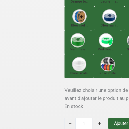
Orange brillant
Jaune mate
Bleu ciel brillant
Bleu marine mate
Vert mate
Vert fluo mate
G
Blanc mate
Rose mate
Veuillez choisir une option de
avant d'ajouter le produit au p
En stock
–
+
Ajouter