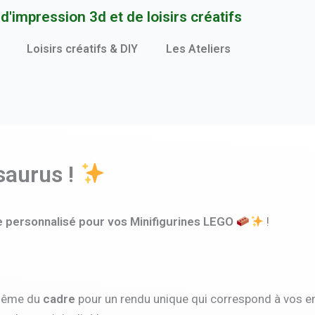
q
'impression 3d et de loisirs créatifs
u
a
Loisirs créatifs & DIY
Les Ateliers
n
t
i
t
é
d
saurus !
e
C
 personnalisé pour vos Minifigurines LEGO
!
a
d
r
e
même du
cadre
pour un rendu unique qui correspond à vos en
L