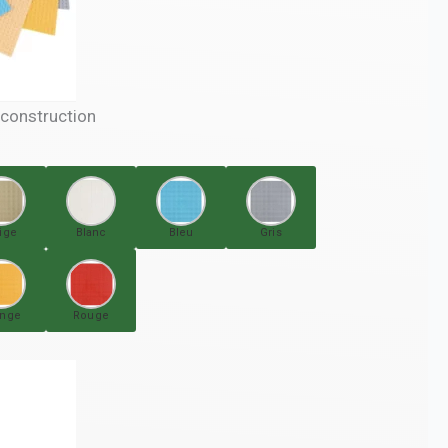
 construction
ige
Blanc
Bleu
Gris
ange
Rouge