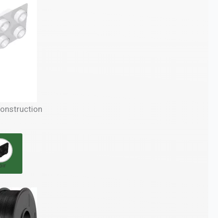
construction
oir