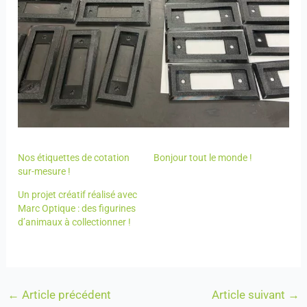
Nos étiquettes de cotation
Bonjour tout le monde !
sur-mesure !
Un projet créatif réalisé avec
Marc Optique : des figurines
d’animaux à collectionner !
←
Article précédent
Article suivant
→