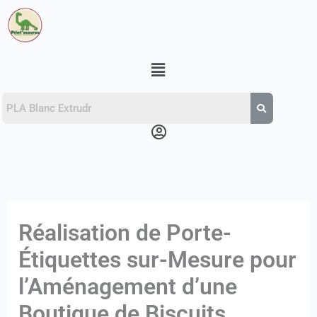
Aller
au
contenu
Menu
Menu
Réalisation de Porte-
Étiquettes sur-Mesure pour
l’Aménagement d’une
Boutique de Biscuits