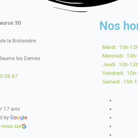
Nos ho
saurus 3D
 de la Bretenière
Mardi : 10h-12
Mercredi : 10h
Baume les Dames
Jeudi : 10h-12
Vendredi : 10h
5 06 67
Samedi : 10h-
r 17 avis
d by
G
o
o
g
l
e
-nous sur