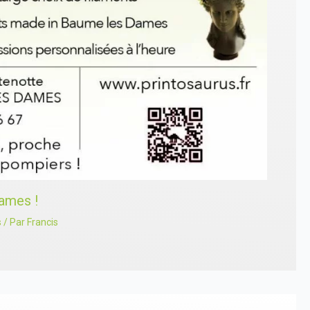
ames !
s
/ Par
Francis