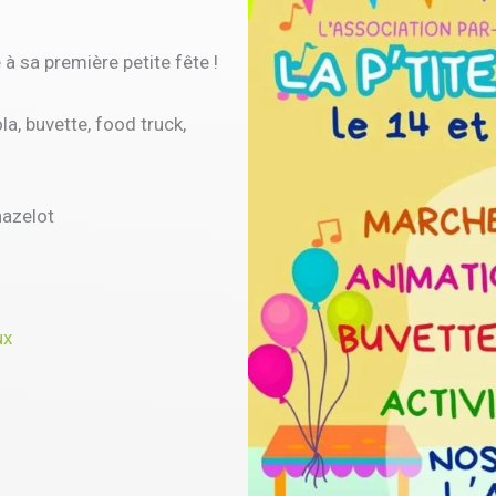
 à sa première petite fête !
a, buvette, food truck,
hazelot
ux