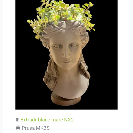
🧵
Extrudr blanc mate NX2
🖨️ Prusa MK3S